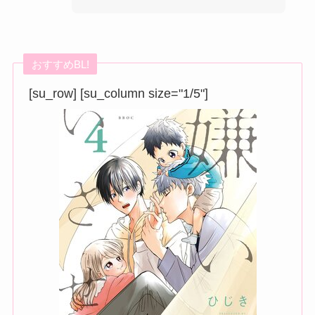
おすすめBL!
[su_row] [su_column size="1/5"]