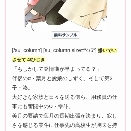
[/su_column] [su_column size="4/5"]
嫌いでい
させて 4/ひじき
「もしかして発情期が早まってる？」
伴侶のα・葉月と愛娘のしずく、そして第2
子・湊。
大好きな家族と日々を送る傍ら、用務員の仕
事にも奮闘中のΩ・雫斗。
美月の要請で葉月の長期出張が決まり、寂し
さを感じる雫斗に仕事先の高校生が興味を持