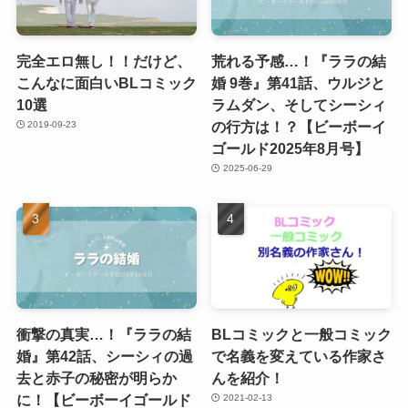
完全エロ無し！！だけど、
荒れる予感…！『ララの結
こんなに面白いBLコミック
婚 9巻』第41話、ウルジと
10選
ラムダン、そしてシーシィ
の行方は！？【ビーボーイ
2019-09-23
ゴールド2025年8月号】
2025-06-29
衝撃の真実…！『ララの結
BLコミックと一般コミック
婚』第42話、シーシィの過
で名義を変えている作家さ
去と赤子の秘密が明らか
んを紹介！
に！【ビーボーイゴールド
2021-02-13