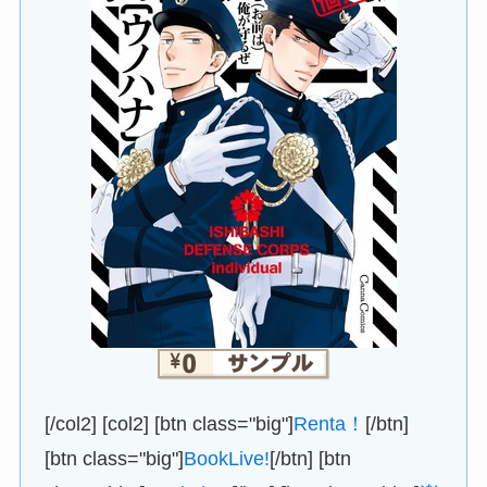
[/col2] [col2] [btn class="big"]
Renta！
[/btn]
[btn class="big"]
BookLive!
[/btn] [btn