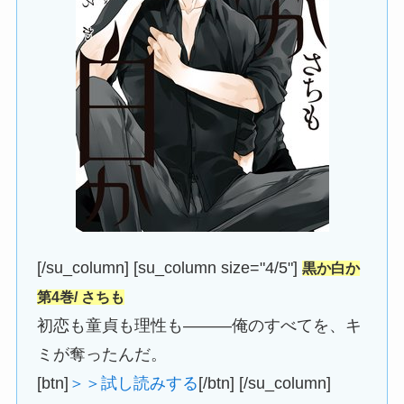
[/su_column] [su_column size="4/5"]
黒か白か
第4巻/ さちも
初恋も童貞も理性も―――俺のすべてを、キ
ミが奪ったんだ。
[btn]
＞＞試し読みする
[/btn] [/su_column]