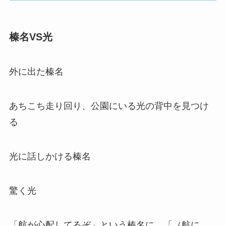
榛名VS光
外に出た榛名
あちこち走り回り、公園にいる光の背中を見つけ
る
光に話しかける榛名
驚く光
「航が心配してるぞ」という榛名に、「（航に