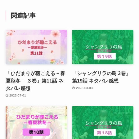
関連記事
「ひだまりが聴こえる－春
「シャングリラの鳥 3巻」
夏秋冬－ ３巻」第11話 ネ
第19話 ネタバレ感想
タバレ感想
2023-03-03
2023-07-01