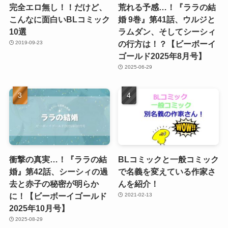
完全エロ無し！！だけど、
荒れる予感…！『ララの結
こんなに面白いBLコミック
婚 9巻』第41話、ウルジと
10選
ラムダン、そしてシーシィ
の行方は！？【ビーボーイ
2019-09-23
ゴールド2025年8月号】
2025-06-29
衝撃の真実…！『ララの結
BLコミックと一般コミック
婚』第42話、シーシィの過
で名義を変えている作家さ
去と赤子の秘密が明らか
んを紹介！
に！【ビーボーイゴールド
2021-02-13
2025年10月号】
2025-08-29