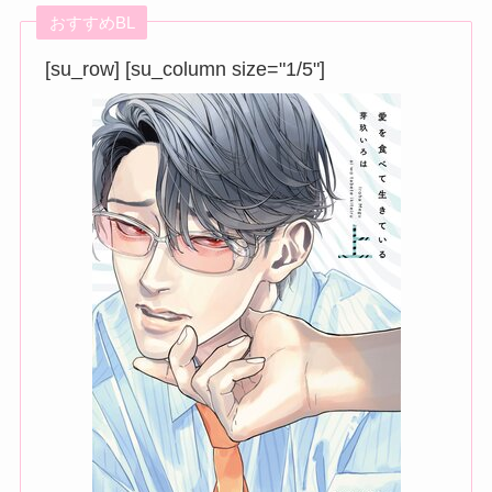
おすすめBL
[su_row] [su_column size="1/5"]