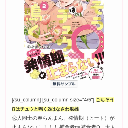
[/su_column] [su_column size="4/5"]
ごちそう
Ωはチュウと鳴く2/はなさわ浪雄
恋人同士の春らんまん、発情期（ヒート）が
止まらない！！！！ 捕食者α×被食者Ω、大人