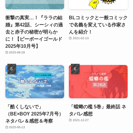
衝撃の真実…！『ララの結
BLコミックと一般コミック
婚』第42話、シーシィの過
で名義を変えている作家さ
去と赤子の秘密が明らか
んを紹介！
に！【ビーボーイゴールド
2021-02-13
2025年10月号】
2025-08-29
「酷くしないで」
「蟷螂の檻 5巻」最終話 ネ
（BE×BOY 2025年7月号）
タバレ感想
ネタバレ＆感想＆考察
2021-12-27
2025-06-13