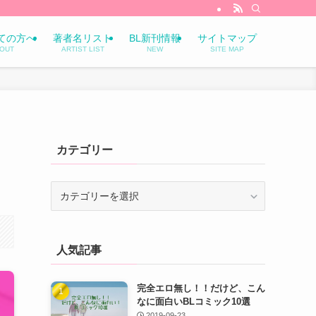
ての方へ
著者名リスト
BL新刊情報
サイトマップ
OUT
ARTIST LIST
NEW
SITE MAP
カテゴリー
カ
テ
ゴ
リ
人気記事
ー
完全エロ無し！！だけど、こん
なに面白いBLコミック10選
2019-09-23