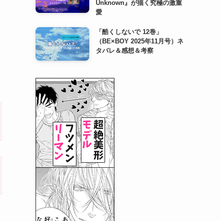
Unknown』が描く究極の激重
愛
「酷くしないで 12巻」
（BE×BOY 2025年11月号）ネ
タバレ＆感想＆考察