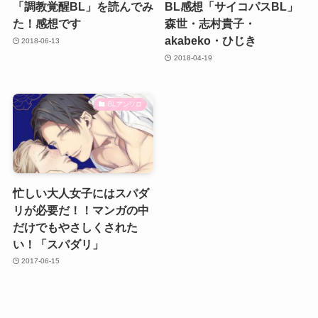
「調教覚醒BL」を読んでみ
BL感想「サイコパスBL」
た！感想です
森世・志村貴子・
akabeko・ひじき
2018-06-13
2018-04-19
BLアンソロ
忙しい大人女子にはスパダ
リが必要だ！！マンガの中
だけでもやさしくされた
い！「スパダリ」
2017-06-15