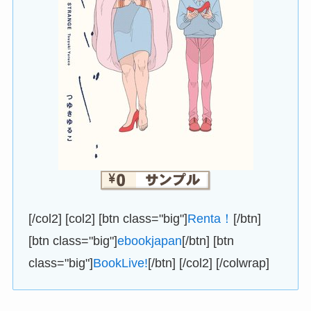
[/col2] [col2] [btn class="big"]
Renta！
[/btn]
[btn class="big"]
ebookjapan
[/btn] [btn
class="big"]
BookLive!
[/btn] [/col2] [/colwrap]