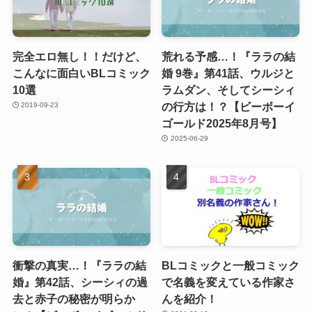
完全エロ無し！！だけど、
荒れる予感…！『ララの結
こんなに面白いBLコミック
婚 9巻』第41話、ウルジと
10選
ラムダン、そしてシーシィ
の行方は！？【ビーボーイ
2019-09-23
ゴールド2025年8月号】
2025-06-29
衝撃の真実…！『ララの結
BLコミックと一般コミック
婚』第42話、シーシィの過
で名義を変えている作家さ
去と赤子の秘密が明らか
んを紹介！