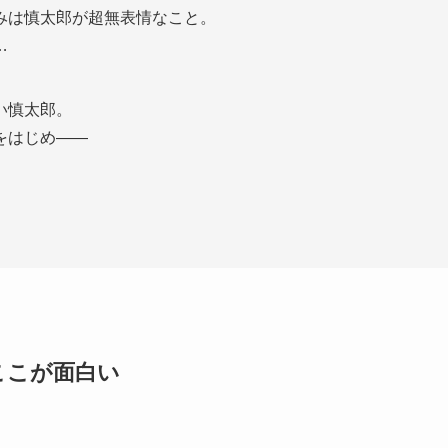
みは慎太郎が超無表情なこと。
…
い慎太郎。
をはじめ――
ここが面白い