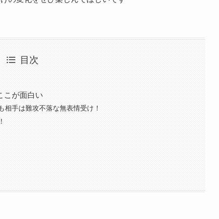
目次
ここが面白い
も相手は難攻不落な無表情受け！
！