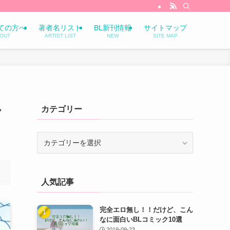
ての方へ
著者名リスト
BL新刊情報
サイトマップ
OUT
ARTIST LIST
NEW
SITE MAP
し
カテゴリー
カ
テ
ゴ
リ
人気記事
ー
完全エロ無し！！だけど、こん
なに面白いBLコミック10選
2019-09-23