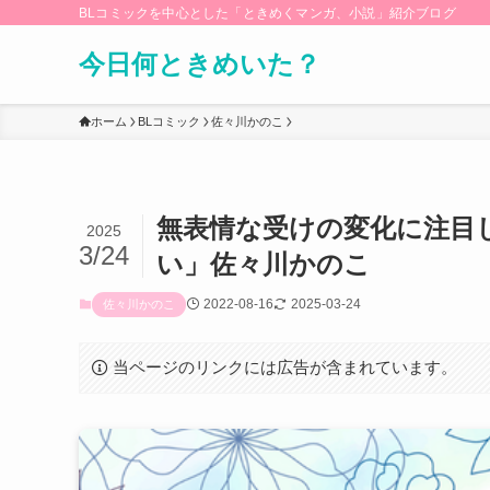
BLコミックを中心とした「ときめくマンガ、小説」紹介ブログ
今日何ときめいた？
ホーム
BLコミック
佐々川かのこ
無表情な受けの変化に注目
2025
3/24
い」佐々川かのこ
2022-08-16
2025-03-24
佐々川かのこ
当ページのリンクには広告が含まれています。