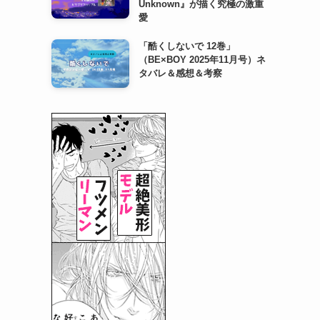
Unknown』が描く究極の激重
愛
「酷くしないで 12巻」
（BE×BOY 2025年11月号）ネ
タバレ＆感想＆考察