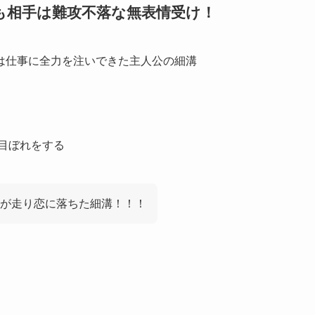
も相手は難攻不落な無表情受け！
は仕事に全力を注いできた主人公の細溝
目ぼれをする
が走り恋に落ちた細溝！！！