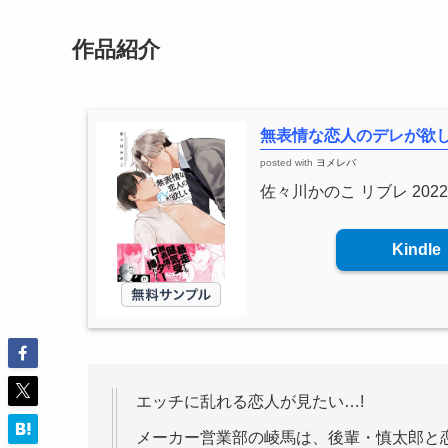
作品紹介
無表情な恋人のデレが欲
posted with
ヨメレバ
佐々川かのこ リブレ 2022
Kindle
エッチに乱れる恋人が見たい…!
メーカー営業部の崚馬は、後輩・慎太郎と