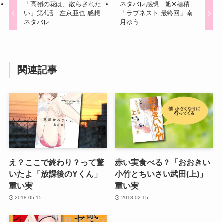
「高嶺の花は、散らされた
ネタバレ感想 旭✕穂積
い」第4話 左京亜也 感想
「ラブネスト 最終回」南
ネタバレ
月ゆう
関連記事
え？ここで終わり？って驚
赤い実食べる？「おおきい
いたよ「放課後のYくん」
小竹とちいさい武田(上)」
重い実
重い実
2018-05-15
2018-02-15