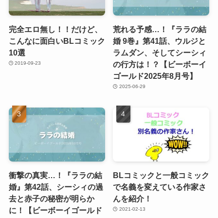
完全エロ無し！！だけど、
荒れる予感…！『ララの結
こんなに面白いBLコミック
婚 9巻』第41話、ウルジと
10選
ラムダン、そしてシーシィ
の行方は！？【ビーボーイ
2019-09-23
ゴールド2025年8月号】
2025-06-29
衝撃の真実…！『ララの結
BLコミックと一般コミック
婚』第42話、シーシィの過
で名義を変えている作家さ
去と赤子の秘密が明らか
んを紹介！
に！【ビーボーイゴールド
2021-02-13