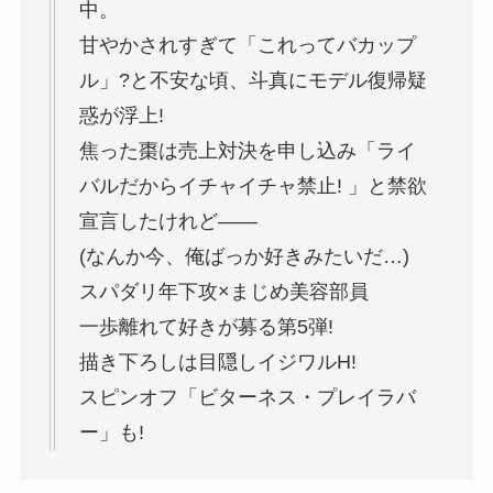
中。
甘やかされすぎて「これってバカップ
ル」?と不安な頃、斗真にモデル復帰疑
惑が浮上!
焦った棗は売上対決を申し込み「ライ
バルだからイチャイチャ禁止! 」と禁欲
宣言したけれど――
(なんか今、俺ばっか好きみたいだ…)
スパダリ年下攻×まじめ美容部員
一歩離れて好きが募る第5弾!
描き下ろしは目隠しイジワルH!
スピンオフ「ビターネス・プレイラバ
ー」も!