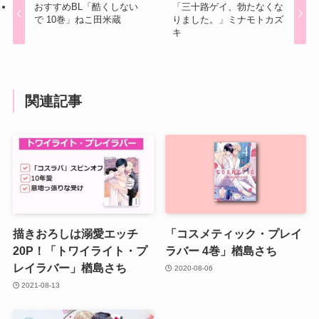
おすすめBL「酷くしない
「三十路ゲイ、勃たなくな
で 10巻」ねこ田米蔵
りました。」ミナモトカズ
キ
関連記事
描きおろしは溺愛エッチ
「コスメティック・プレイ
20P！「トワイライト・プ
ラバー 4巻」楢島さち
レイラバー」楢島さち
2020-08-06
2021-08-13