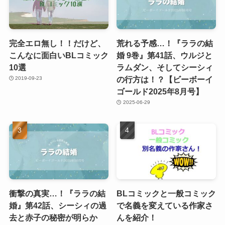
完全エロ無し！！だけど、
荒れる予感…！『ララの結
こんなに面白いBLコミック
婚 9巻』第41話、ウルジと
10選
ラムダン、そしてシーシィ
の行方は！？【ビーボーイ
2019-09-23
ゴールド2025年8月号】
2025-06-29
衝撃の真実…！『ララの結
BLコミックと一般コミック
婚』第42話、シーシィの過
で名義を変えている作家さ
去と赤子の秘密が明らか
んを紹介！