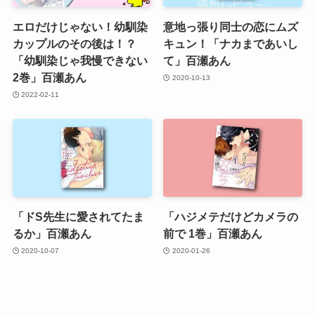
エロだけじゃない！幼馴染
意地っ張り同士の恋にムズ
カップルのその後は！？
キュン！「ナカまであいし
「幼馴染じゃ我慢できない
て」百瀬あん
2巻」百瀬あん
2020-10-13
2022-02-11
「ドS先生に愛されてたま
「ハジメテだけどカメラの
るか」百瀬あん
前で 1巻」百瀬あん
2020-10-07
2020-01-26