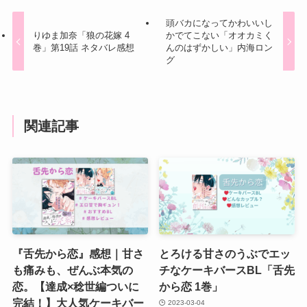
頭バカになってかわいいし
りゆま加奈「狼の花嫁 4
かでてこない「オオカミく
巻」第19話 ネタバレ感想
んのはずかしい」内海ロン
グ
関連記事
『舌先から恋』感想｜甘さ
とろける甘さのうぶでエッ
も痛みも、ぜんぶ本気の
チなケーキバースBL「舌先
恋。【達成×稔世編ついに
から恋 1巻」
完結！】大人気ケーキバー
2023-03-04