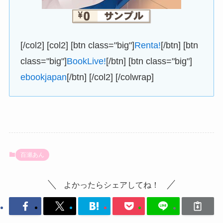
[/col2] [col2] [btn class="big"]
Renta!
[/btn] [btn
class="big"]
BookLive!
[/btn] [btn class="big"]
ebookjapan
[/btn] [/col2] [/colwrap]
百瀬あん
よかったらシェアしてね！