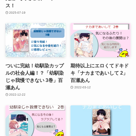
ス！
2025-07-19
ついに完結！幼馴染カップ
期待以上にエロくてドキド
ルの社会人編！？「幼馴染
キ「ナカまであいして 2」
じゃ我慢できない 3巻」百
百瀬あん
瀬あん
2022-03-12
2022-12-22