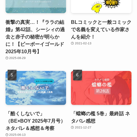
衝撃の真実…！『ララの結
BLコミックと一般コミック
婚』第42話、シーシィの過
で名義を変えている作家さ
去と赤子の秘密が明らか
んを紹介！
に！【ビーボーイゴールド
2021-02-13
2025年10月号】
2025-08-29
「酷くしないで」
「蟷螂の檻 5巻」最終話 ネ
（BE×BOY 2025年7月号）
タバレ感想
ネタバレ＆感想＆考察
2021-12-27
2025-06-13