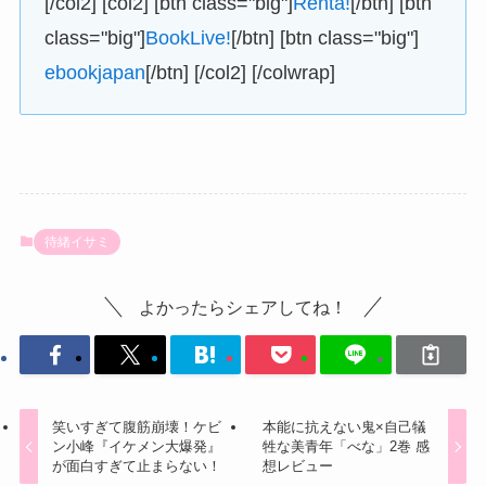
[/col2] [col2] [btn class="big"]
Renta!
[/btn] [btn
class="big"]
BookLive!
[/btn] [btn class="big"]
ebookjapan
[/btn] [/col2] [/colwrap]
待緒イサミ
よかったらシェアしてね！
笑いすぎて腹筋崩壊！ケビ
本能に抗えない鬼×自己犠
ン小峰『イケメン大爆発』
牲な美青年「べな」2巻 感
が面白すぎて止まらない！
想レビュー