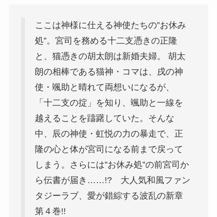
ここは神様に仕える神使たちの”お休み
処”。宮司を務める十二支憑きの正隆
と、猫憑きの胡太朗は新婚夫婦。 胡太
朗の相棒である猫神・コマは、戌の神
使・颯助と晴れて両想いになるが、
「十二支の掟」を知り、颯助と一線を
越えることを躊躇していた。そんな
中、辰の神使・虹悦の力の暴走で、正
隆の心と体が宮司になる前まで戻って
しまう。さらには”お休み処”の前宮司か
ら伝書が届き……!? 大人気和風ファン
タジーラブ、愛が錯綜する波乱の新章
第４巻!!