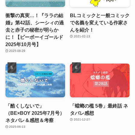
衝撃の真実…！『ララの結
BLコミックと一般コミック
婚』第42話、シーシィの過
で名義を変えている作家さ
去と赤子の秘密が明らか
んを紹介！
に！【ビーボーイゴールド
2021-02-13
2025年10月号】
2025-08-29
「酷くしないで」
「蟷螂の檻 5巻」最終話 ネ
（BE×BOY 2025年7月号）
タバレ感想
ネタバレ＆感想＆考察
2021-12-27
2025-06-13