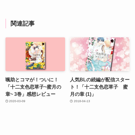
関連記事
颯助とコマが！ついに！
人気BLの続編が配信スター
「十二支色恋草子~蜜月の
ト！「十二支色恋草子 蜜
章~ 3巻」感想レビュー
月の章 (1)」
2020-03-09
2018-04-13