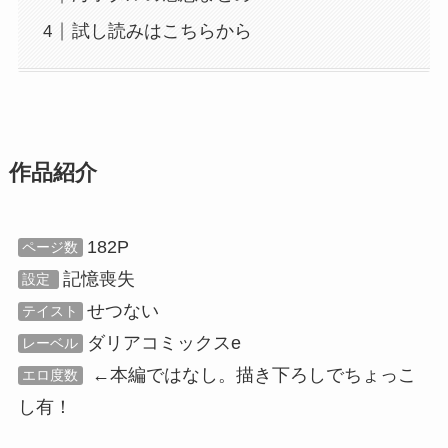
試し読みはこちらから
作品紹介
182P
ページ数
記憶喪失
設定
せつない
テイスト
ダリアコミックスe
レーベル
←本編ではなし。描き下ろしでちょっこ
エロ度数
し有！