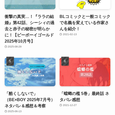
衝撃の真実…！『ララの結
BLコミックと一般コミック
婚』第42話、シーシィの過
で名義を変えている作家さ
去と赤子の秘密が明らか
んを紹介！
に！【ビーボーイゴールド
2021-02-13
2025年10月号】
2025-08-29
「酷くしないで」
「蟷螂の檻 5巻」最終話 ネ
（BE×BOY 2025年7月号）
タバレ感想
ネタバレ＆感想＆考察
2021-12-27
2025-06-13