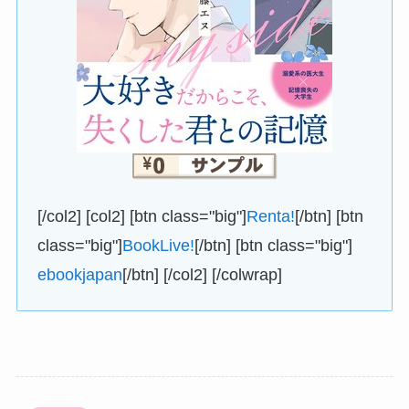
[/col2] [col2] [btn class="big"]
Renta!
[/btn] [btn
class="big"]
BookLive!
[/btn] [btn class="big"]
ebookjapan
[/btn] [/col2] [/colwrap]