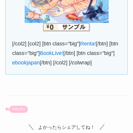
[/col2] [col2] [btn class="big"]
Renta!
[/btn] [btn
class="big"]
BookLive!
[/btn] [btn class="big"]
ebookjapan
[/btn] [/col2] [/colwrap]
ARUKU
よかったらシェアしてね！