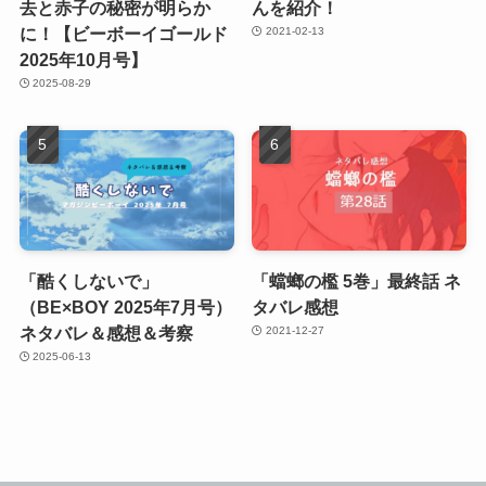
去と赤子の秘密が明らか
んを紹介！
に！【ビーボーイゴールド
2021-02-13
2025年10月号】
2025-08-29
「酷くしないで」
「蟷螂の檻 5巻」最終話 ネ
（BE×BOY 2025年7月号）
タバレ感想
ネタバレ＆感想＆考察
2021-12-27
2025-06-13