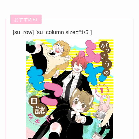
おすすめBL
[su_row] [su_column size="1/5"]