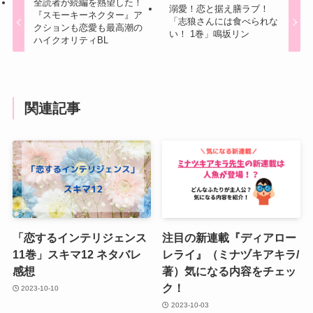
全読者が続編を熱望した！
溺愛！恋と据え膳ラブ！
『スモーキーネクター』ア
「志狼さんには食べられな
クションも恋愛も最高潮の
い！ 1巻」鳴坂リン
ハイクオリティBL
関連記事
「恋するインテリジェンス
注目の新連載『ディアロー
11巻」スキマ12 ネタバレ
レライ』（ミナヅキアキラ/
感想
著）気になる内容をチェッ
ク！
2023-10-10
2023-10-03