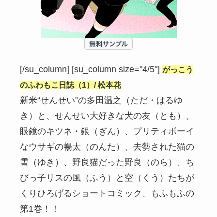
[/su_column] [su_column size="4/5"]
がっこう
のふわもこ日誌（1）/ 松本花
新米“せんせい”の多田温之（ただ・はるゆ
き）と、せんせい大好きな犬の友（とも）、
眼鏡のキツネ・銀（ぎん）、プリティボーイ
なウサギの暢太（のんた）、去勢された猫の
雪（ゆき）、野良猫だった野良（のら）、ち
びっ子リスの風（ふう）と空（くう）たちが
くりひろげるショートコミック、もふもふの
第1巻！！