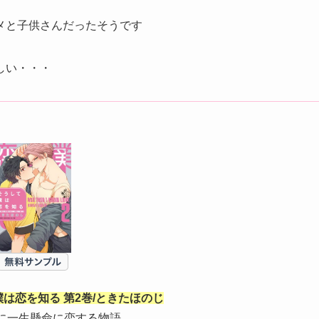
メと子供さんだったそうです
しい・・・
は恋を知る 第2巻/ときたほのじ
に一生懸命に恋する物語。