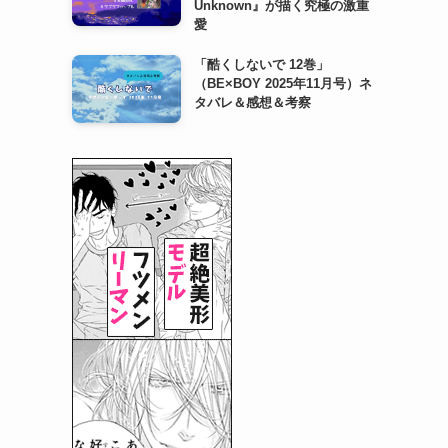
Unknown』が描く究極の激重
愛
「酷くしないで 12巻」
（BE×BOY 2025年11月号）ネ
タバレ＆感想＆考察