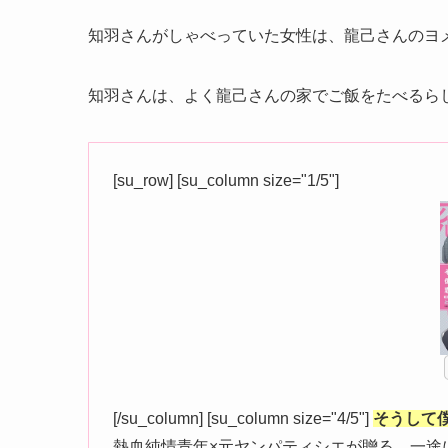
知羽さんがしゃべっていた女性は、龍己さんのヨ
知羽さんは、よく龍己さんの家でご飯をたべるら
[su_row] [su_column size="1/5"]
[/su_column] [su_column size="4/5"]
そうして僕
熱血純情青年×元ヤンパティシエが贈る、一途