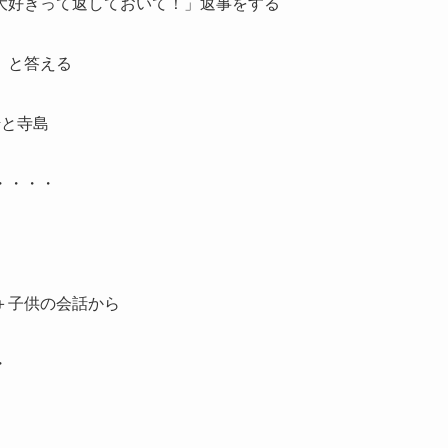
大好きって返しておいて！」返事をする
」と答える
崎と寺島
・・・・
＋子供の会話から
・