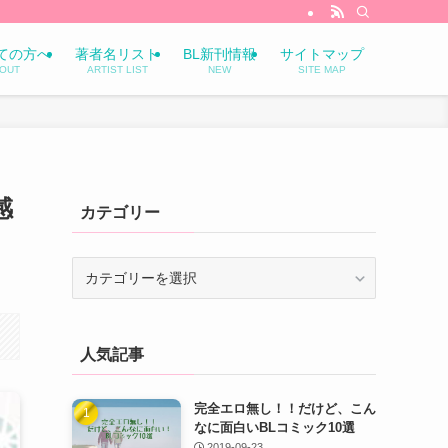
ての方へ
著者名リスト
BL新刊情報
サイトマップ
OUT
ARTIST LIST
NEW
SITE MAP
感
カテゴリー
カ
テ
ゴ
リ
人気記事
ー
完全エロ無し！！だけど、こん
なに面白いBLコミック10選
2019-09-23