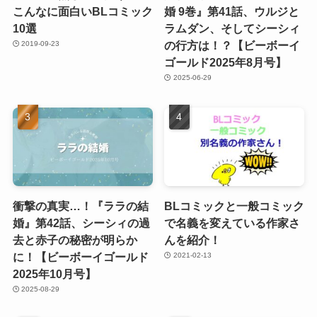
こんなに面白いBLコミック
婚 9巻』第41話、ウルジと
10選
ラムダン、そしてシーシィ
の行方は！？【ビーボーイ
2019-09-23
ゴールド2025年8月号】
2025-06-29
衝撃の真実…！『ララの結
BLコミックと一般コミック
婚』第42話、シーシィの過
で名義を変えている作家さ
去と赤子の秘密が明らか
んを紹介！
に！【ビーボーイゴールド
2021-02-13
2025年10月号】
2025-08-29